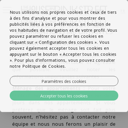
FR
Nous utilisons nos propres cookies et ceux de tiers
à des fins d'analyse et pour vous montrer des
EN
PT
publicités liées à vos préférences en fonction de
INFORMATIONS IMPORTANTES
vos habitudes de navigation et de votre profil. Vous
pouvez paramétrer ou refuser les cookies en
cliquant sur « Configuration des cookies ». Vous
INFORMATIONS IMPORTANTES
pouvez également accepter tous les cookies en
appuyant sur le bouton « Accepter tous les cookies
Nous tenons à ce que votre séjour chez
». Pour plus d’informations, vous pouvez consulter
nous soit aussi confortable et agréable
notre Politique de Cookies.
que possible. Veuillez noter les
informations importantes suivantes :
Paramètres des cookies
Ménage des appartements :
Pour votre
confort, le ménage est fait tous les deux
Accepter tous les cookies
jours dans nos appartements. Si vous
préférez que le ménage soit fait plus
souvent, n’hésitez pas à contacter notre
équipe et nous nous ferons un plaisir de