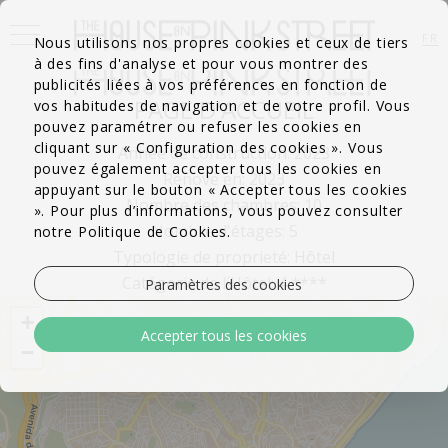
FR
Nous utilisons nos propres cookies et ceux de tiers
à des fins d'analyse et pour vous montrer des
EN
PT
publicités liées à vos préférences en fonction de
PAGE D'ACCUEIL
vos habitudes de navigation et de votre profil. Vous
pouvez paramétrer ou refuser les cookies en
cliquant sur « Configuration des cookies ». Vous
Année de construction: 2023
pouvez également accepter tous les cookies en
Rénové en: 2023
appuyant sur le bouton « Accepter tous les cookies
Nombre des chambres: 10
». Pour plus d’informations, vous pouvez consulter
Nombre d'étages: 5
notre Politique de Cookies.
Typologie de proprieté: Hôtel
Catégorie de l´Hôtel: 4 ****
Paramètres des cookies
+
Accepter tous les cookies
−